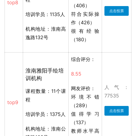
top8
（406）
点击投票
符合实际操
培训学员：1135人
作（426）
机构地址：淮南高
很有经验
逸路132号
（180）
综合评分：
淮南雅阳手绘培
8.55
训机构
人气：
网友评价：
课程数量：11个课
77535
环境不错
程
top9
（289）
点击投票
值得学习
培训学员：1375人
（137）
机构地址：淮南公
教师水平高