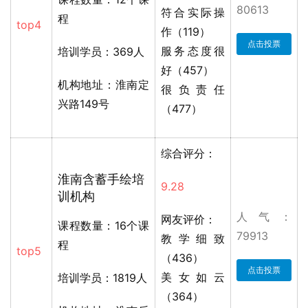
80613
符合实际操
程
top4
作（119）
点击投票
服务态度很
培训学员：369人
好（457）
机构地址：淮南定
很负责任
兴路149号
（477）
综合评分：
淮南含蓄手绘培
9.28
训机构
人气：
网友评价：
课程数量：16个课
79913
教学细致
程
top5
（436）
点击投票
美女如云
培训学员：1819人
（364）