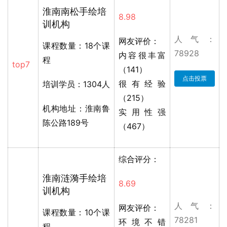
淮南南松手绘培
8.98
训机构
人气：
网友评价：
课程数量：18个课
78928
内容很丰富
程
top7
（141）
点击投票
很有经验
培训学员：1304人
（215）
机构地址：淮南鲁
实用性强
陈公路189号
（467）
综合评分：
淮南涟漪手绘培
8.69
训机构
人气：
网友评价：
课程数量：10个课
78281
环境不错
程