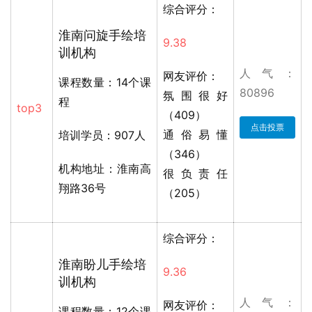
综合评分：
淮南问旋手绘培
9.38
训机构
人气：
网友评价：
课程数量：14个课
80896
氛围很好
程
top3
（409）
点击投票
通俗易懂
培训学员：907人
（346）
机构地址：淮南高
很负责任
翔路36号
（205）
综合评分：
淮南盼儿手绘培
9.36
训机构
人气：
网友评价：
课程数量：12个课