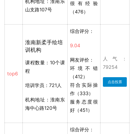
机构地址：淮南乐
很有经验
山支路107号
（476）
综合评分：
淮南新柔手绘培
9.04
训机构
人气：
网友评价：
课程数量：10个课
79254
环境不错
程
top6
（412）
点击投票
符合实际操
培训学员：721人
作（333）
机构地址：淮南东
服务态度很
海中心路120号
好（451）
综合评分：