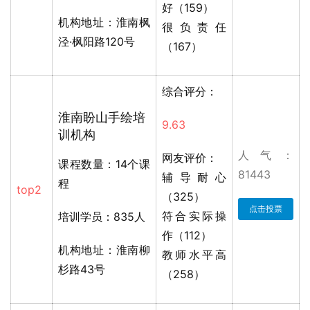
好（159）
机构地址：淮南枫
很负责任
泾·枫阳路120号
（167）
综合评分：
淮南盼山手绘培
9.63
训机构
人气：
网友评价：
课程数量：14个课
81443
辅导耐心
程
top2
（325）
点击投票
符合实际操
培训学员：835人
作（112）
机构地址：淮南柳
教师水平高
杉路43号
（258）