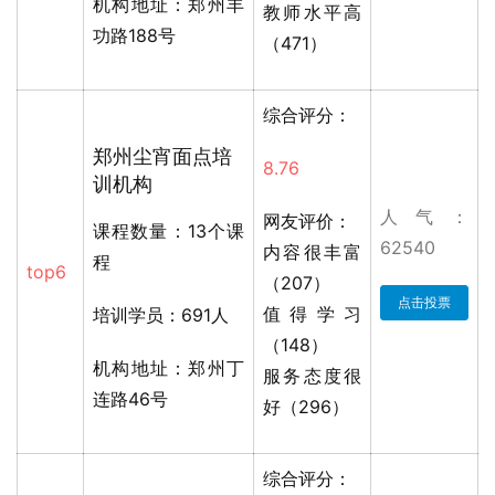
机构地址：郑州丰
教师水平高
功路188号
（471）
综合评分：
郑州尘宵面点培
8.76
训机构
人气：
网友评价：
课程数量：13个课
62540
内容很丰富
程
top6
（207）
点击投票
值得学习
培训学员：691人
（148）
机构地址：郑州丁
服务态度很
连路46号
好（296）
综合评分：