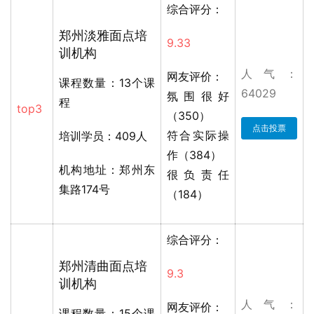
综合评分：
郑州淡雅面点培
9.33
训机构
人气：
网友评价：
课程数量：13个课
64029
氛围很好
程
top3
（350）
点击投票
符合实际操
培训学员：409人
作（384）
机构地址：郑州东
很负责任
集路174号
（184）
综合评分：
郑州清曲面点培
9.3
训机构
人气：
网友评价：
课程数量：15个课