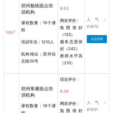
郑州魁梧面点培
8.53
训机构
人气：
网友评价：
课程数量：10个课
61870
氛围很好
程
top7
（133）
点击投票
服务态度很
培训学员：1210人
好（242）
机构地址：郑州佳
教师水平高
京路30号
（210）
综合评分：
郑州寒雁面点培
8.39
训机构
人气：
网友评价：
课程数量：19个课
61501
氛围很好
程