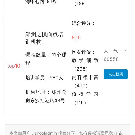
海中心路181号
（159）
综合评分：
郑州之桃面点培
8.16
训机构
人气：
网友评价：
课程数量：11个课
60558
教学细致
程
top10
（296）
点击投票
内容很丰富
培训学员：680人
（490）
机构地址：郑州公
值得学习
房东沙虹港路43号
（116）
本文由用户：shooladmin 投稿分享，如有侵权请联系我们(
点